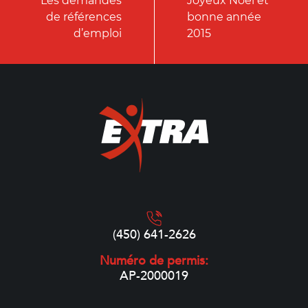
Les demandes
Joyeux Noël et
de références
bonne année
d’emploi
2015
(450) 641-2626
Numéro de permis:
AP-2000019