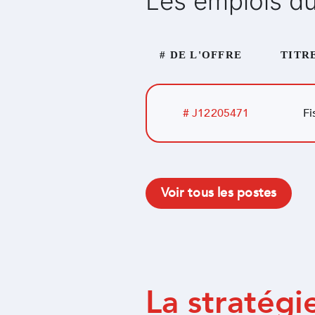
Les emplois du
# DE L'OFFRE
TITR
# J12205471
Fi
Voir tous les postes
La stratégi