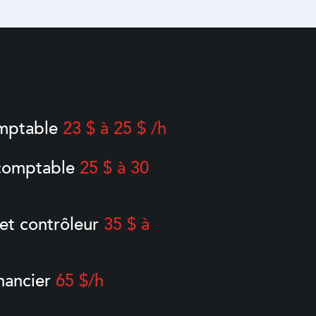
mptable
23 $ à 25 $ /h
 comptable
25 $ à 30
et contrôleur
35 $ à
inancier
65 $/h