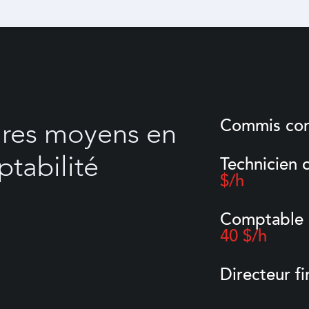
Commis co
ires moyens en
tabilité
Technicien
$/h
Comptable 
40 $/h
Directeur f