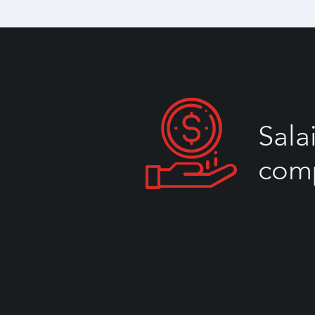
Sala
comp