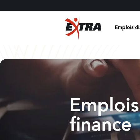
Emplois di
Emplois
finance