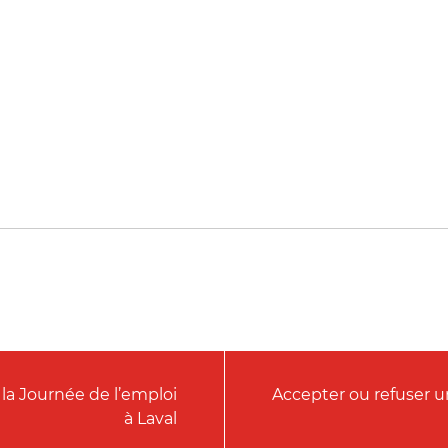
 la Journée de l’emploi
Accepter ou refuser u
à Laval