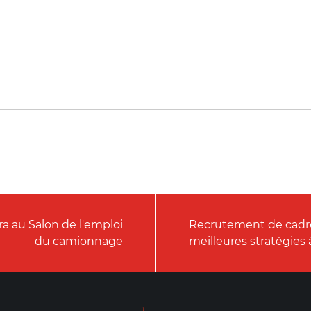
ra au Salon de l'emploi
Recrutement de cadres
du camionnage
meilleures stratégies