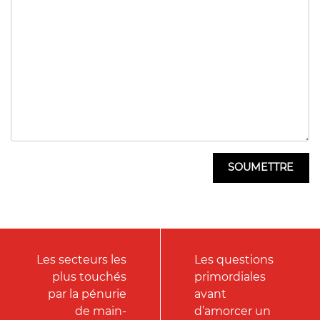
Les secteurs les
Les questions
plus touchés
primordiales
par la pénurie
avant
de main-
d’amorcer un