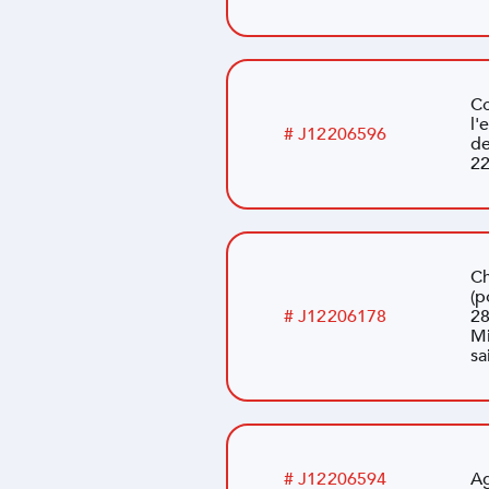
C
l'
# J12206596
de
22
Ch
(p
# J12206178
28
Mi
sa
# J12206594
Ag