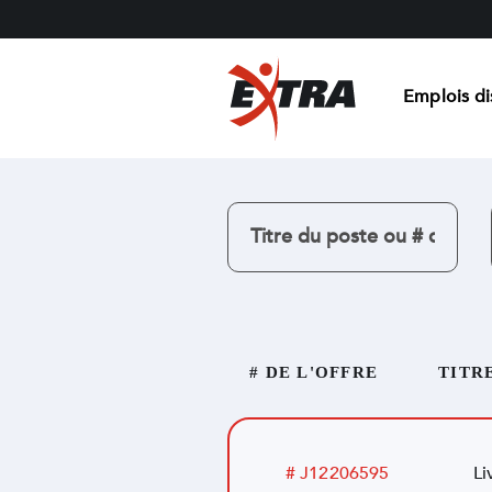
Emplois di
# DE L'OFFRE
TITR
# J12206595
Li