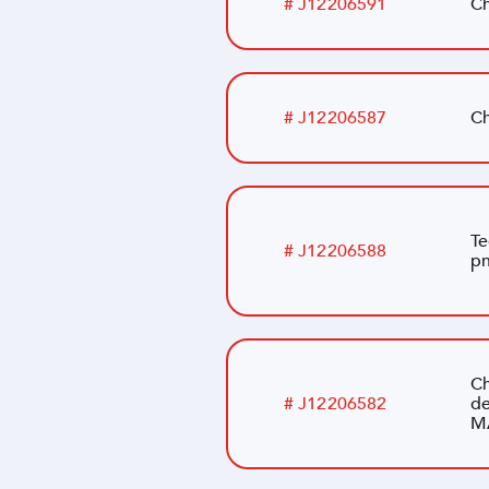
# J12206591
Ch
# J12206587
Ch
Te
# J12206588
p
Ch
# J12206582
de
M