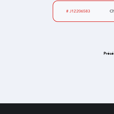
# J12206583
Ch
Précé