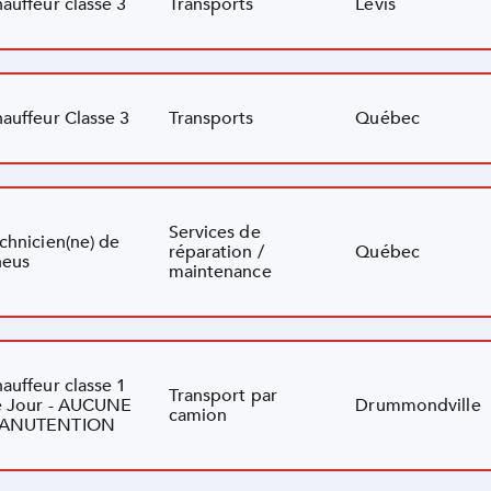
auffeur classe 3
Transports
Lévis
auffeur Classe 3
Transports
Québec
Services de
chnicien(ne) de
réparation /
Québec
neus
maintenance
auffeur classe 1
Transport par
 Jour - AUCUNE
Drummondville
camion
ANUTENTION