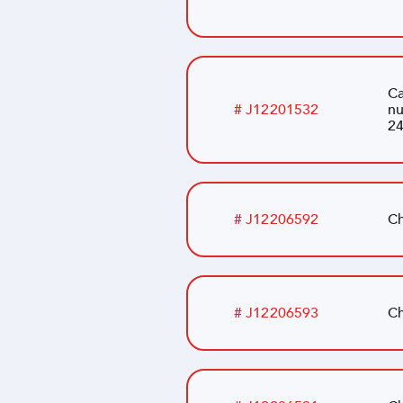
Ca
# J12201532
nu
24
# J12206592
Ch
# J12206593
Ch