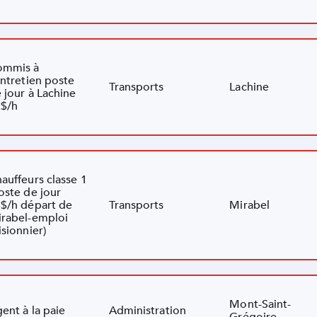
ommis à
entretien poste
Transports
Lachine
 jour à Lachine
$/h
auffeurs classe 1
oste de jour
$/h départ de
Transports
Mirabel
rabel-emploi
isionnier)
Mont-Saint-
ent à la paie
Administration
Grégoire