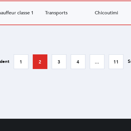
auffeur classe 1
Transports
Chicoutimi
dent
S
1
2
3
4
…
11