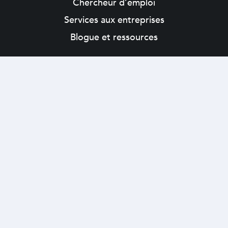
Chercheur d’emploi
Services aux entreprises
Blogue et ressources
À propos
Contact
Ne manquez rien de l’actualité d’Extra-Multi Ressources !
Préférences de consentement
|
Politique de