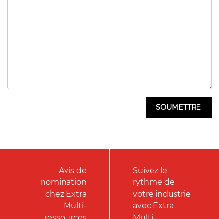
Avis de
Suivez le
nomination
rythme de
chez Extra
votre industrie
Multi-
avec Extra
ressources
Multi-