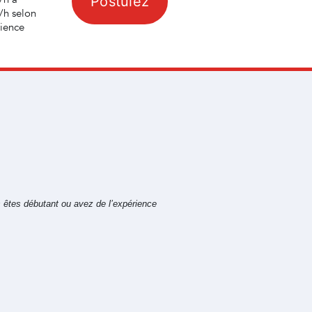
Postulez
/h selon
rience
s êtes débutant ou avez de l’expérience