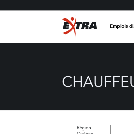
Emplois di
CHAUFFEU
Région
Québec