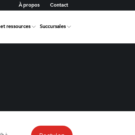
À propos
Contact
et ressources
Succursales
e
/h à