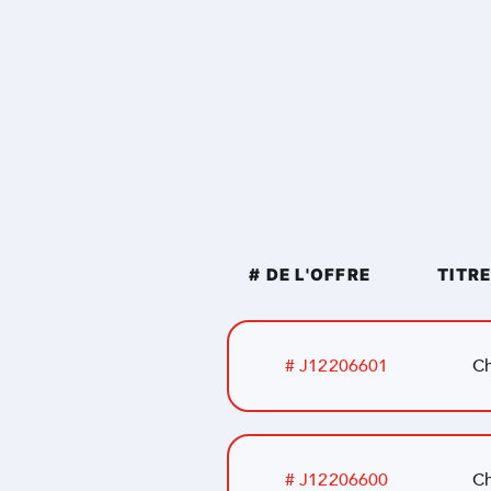
# DE L'OFFRE
TITR
# J12206601
Ch
# J12206600
Ch