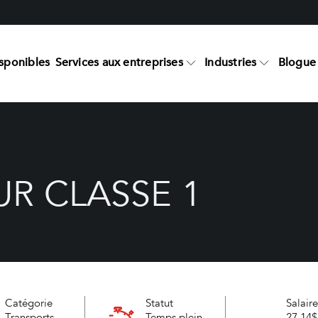
sponibles
Services aux entreprises
Industries
Blogue 
R CLASSE 1
Catégorie
Statut
Salair
Transports
Temps plein
27.14$