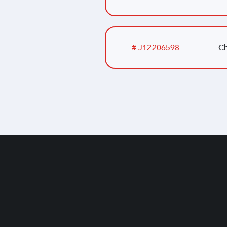
# J12206598
Ch