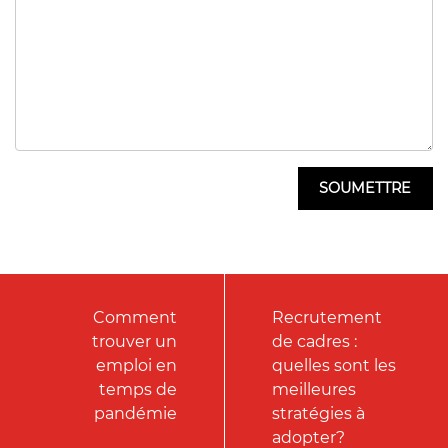
Comment
Recrutement
trouver un
de cadres :
emploi en
quelles sont les
temps de
meilleures
pandémie
stratégies à
adopter?